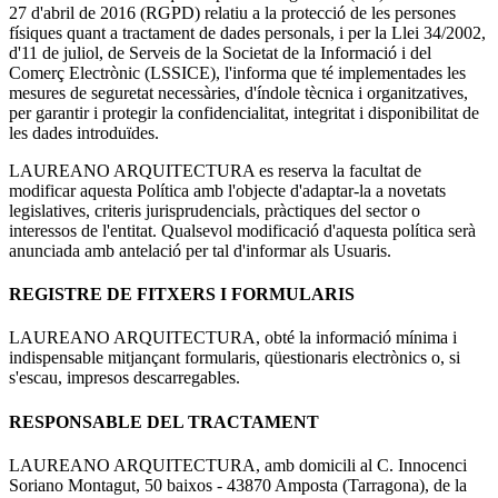
27 d'abril de 2016 (RGPD) relatiu a la protecció de les persones
físiques quant a tractament de dades personals, i per la Llei 34/2002,
d'11 de juliol, de Serveis de la Societat de la Informació i del
Comerç Electrònic (LSSICE), l'informa que té implementades les
mesures de seguretat necessàries, d'índole tècnica i organitzatives,
per garantir i protegir la confidencialitat, integritat i disponibilitat de
les dades introduïdes.
LAUREANO ARQUITECTURA es reserva la facultat de
modificar aquesta Política amb l'objecte d'adaptar-la a novetats
legislatives, criteris jurisprudencials, pràctiques del sector o
interessos de l'entitat. Qualsevol modificació d'aquesta política serà
anunciada amb antelació per tal d'informar als Usuaris.
REGISTRE DE FITXERS I FORMULARIS
LAUREANO ARQUITECTURA, obté la informació mínima i
indispensable mitjançant formularis, qüestionaris electrònics o, si
s'escau, impresos descarregables.
RESPONSABLE DEL TRACTAMENT
LAUREANO ARQUITECTURA, amb domicili al C. Innocenci
Soriano Montagut, 50 baixos - 43870 Amposta (Tarragona), de la