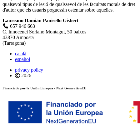
qualsevol tipus de lesió de qualssevol de les facultats morals de dret
d'autor que els usuaris poguessin ostentar sobre aquelles.
Laureano Damián Panisello Gisbert
657 946 663
C. Innocenci Soriano Montagut, 50 baixos
43870 Amposta
(Tarragona)
català
español
privacy policy
2026
Financiado por la Unión Europea - Next GenerationEU