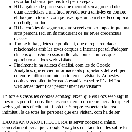
recordar l'idioma que has triat per navegar.
Hi ha galetes de processos que memoritzen algunes dades
quan accedeixes a una àrea privada per a tenir-les en compte
el dia que hi tornis, com per exemple un carret de la compra a
una botiga online.
Hi ha cookies de seguretat, que serveixen per impedir que una
altra persona faci un ús fraudulent de les teves credencials
d'accés.
També hi ha galetes de publicitat, que enregistren dades
relacionades amb les teves cerques a Internet per tal d'adaptar
els teus gustos/interessos millor als tipus d'anuncis que
apareixen als llocs web visitats.
Finalment hi ha galetes d'anàlisi, com les de Google
Analytics, que envien informació als propietaris del web per
entendre millor com interaccionen els visitants. Aquestes
cookies recopilen informació estadística sobre l'ús del lloc
web sense identificar personalment els visitants.
En tots els casos les cookies aconsegueixen que els llocs web siguin
més útils per a tu i nosaltres les considerem un recurs per a fer que el
web sigui més efectiu, útil i pràctic. Sempre respectem la teva
intimitat i la de totes les persones que ens visiten, com ha de ser.
LAUREANO ARQUITECTURA fa servir cookies d'anàlisi,
concretament per a què Google Analytics ens faciliti dades sobre les