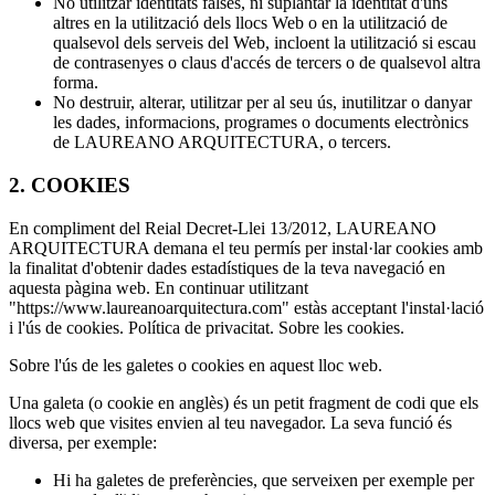
No utilitzar identitats falses, ni suplantar la identitat d'uns
altres en la utilització dels llocs Web o en la utilització de
qualsevol dels serveis del Web, incloent la utilització si escau
de contrasenyes o claus d'accés de tercers o de qualsevol altra
forma.
No destruir, alterar, utilitzar per al seu ús, inutilitzar o danyar
les dades, informacions, programes o documents electrònics
de LAUREANO ARQUITECTURA, o tercers.
2. COOKIES
En compliment del Reial Decret-Llei 13/2012, LAUREANO
ARQUITECTURA demana el teu permís per instal·lar cookies amb
la finalitat d'obtenir dades estadístiques de la teva navegació en
aquesta pàgina web. En continuar utilitzant
"https://www.laureanoarquitectura.com" estàs acceptant l'instal·lació
i l'ús de cookies. Política de privacitat. Sobre les cookies.
Sobre l'ús de les galetes o cookies en aquest lloc web.
Una galeta (o cookie en anglès) és un petit fragment de codi que els
llocs web que visites envien al teu navegador. La seva funció és
diversa, per exemple:
Hi ha galetes de preferències, que serveixen per exemple per