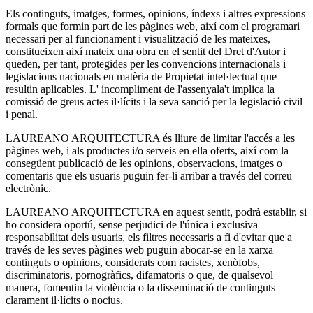
Els continguts, imatges, formes, opinions, índexs i altres expressions
formals que formin part de les pàgines web, així com el programari
necessari per al funcionament i visualització de les mateixes,
constitueixen així mateix una obra en el sentit del Dret d'Autor i
queden, per tant, protegides per les convencions internacionals i
legislacions nacionals en matèria de Propietat intel·lectual que
resultin aplicables. L' incompliment de l'assenyala't implica la
comissió de greus actes il·lícits i la seva sanció per la legislació civil
i penal.
LAUREANO ARQUITECTURA és lliure de limitar l'accés a les
pàgines web, i als productes i/o serveis en ella oferts, així com la
consegüent publicació de les opinions, observacions, imatges o
comentaris que els usuaris puguin fer-li arribar a través del correu
electrònic.
LAUREANO ARQUITECTURA en aquest sentit, podrà establir, si
ho considera oportú, sense perjudici de l'única i exclusiva
responsabilitat dels usuaris, els filtres necessaris a fi d'evitar que a
través de les seves pàgines web puguin abocar-se en la xarxa
continguts o opinions, considerats com racistes, xenòfobs,
discriminatoris, pornogràfics, difamatoris o que, de qualsevol
manera, fomentin la violència o la disseminació de continguts
clarament il·lícits o nocius.