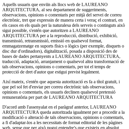
Aquells usuaris que enviïn als llocs web de LAUREANO
ARQUITECTURA, al seu departament de suggeriments,
observacions, opinions o comentaris per mitjà del servei de correu
electrònic, tret que expressin de manera certa i veraç el contrari, en
els casos en els quals per la naturalesa dels serveis o continguts això
sigui possible, s'entén que autoritzen a LAUREANO
ARQUITECTURA per a la reproducció, distribució, exhibició,
transmissió, retransmissió, emissió en qualsevol format,
emmagatzematge en suports físics o lògics (per exemple, disquets o
disc dur d'ordinadors), digitalització, posada a disposició des de
bases de dades pertanyents a LAUREANO ARQUITECTURA,
traducció, adaptació, arranjament o qualsevol altra transformació de
tals observacions, opinions o comentaris, per tot el temps de
protecció de dret d'autor que estigui previst legalment.
Així mateix, s'entén que aquesta autorització es fa a títol gratuït, i
que pel sol fet d'enviar per correu electrònic tals observacions,
opinions o comentaris, els usuaris declinen qualsevol pretensió
remuneratòria per part de LAUREANO ARQUITECTURA
D'acord amb l'assenyalat en el paràgraf anterior, LAUREANO
ARQUITECTURA queda autoritzada igualment per a procedir a la
modificació o alteració de tals observacions, opinions o comentaris,
a fi d'adaptar-los a les necessitats de format editorial de les pàgines
web, sense que per això pugui entendre's que existeix en absolut