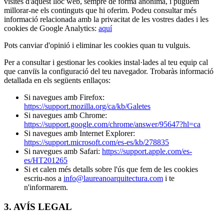
visites d'aquest lloc web, sempre de forma anònima, i puguem
millorar-ne els continguts que hi oferim. Podeu consultar més
informació relacionada amb la privacitat de les vostres dades i les
cookies de Google Analytics:
aquí
Pots canviar d'opinió i eliminar les cookies quan tu vulguis.
Per a consultar i gestionar les cookies instal·lades al teu equip cal
que canviïs la configuració del teu navegador. Trobaràs informació
detallada en els següents enllaços:
Si navegues amb Firefox:
https://support.mozilla.org/ca/kb/Galetes
Si navegues amb Chrome:
https://support.google.com/chrome/answer/95647?hl=ca
Si navegues amb Internet Explorer:
https://support.microsoft.com/es-es/kb/278835
Si navegues amb Safari:
https://support.apple.com/es-
es/HT201265
Si et calen més detalls sobre l'ús que fem de les cookies
escriu-nos a
info@laureanoarquitectura.com
i te
n'informarem.
3. AVÍS LEGAL