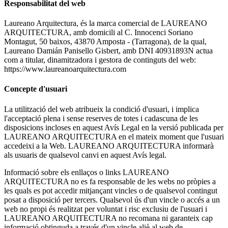
Responsabilitat del web
Laureano Arquitectura, és la marca comercial de LAUREANO
ARQUITECTURA, amb domicili al C. Innocenci Soriano
Montagut, 50 baixos, 43870 Amposta - (Tarragona), de la qual,
Laureano Damián Panisello Gisbert, amb DNI 40931893N actua
com a titular, dinamitzadora i gestora de continguts del web:
https://www.laureanoarquitectura.com
Concepte d'usuari
La utilització del web atribueix la condició d'usuari, i implica
l'acceptació plena i sense reserves de totes i cadascuna de les
disposicions incloses en aquest Avís Legal en la versió publicada per
LAUREANO ARQUITECTURA en el mateix moment que l'usuari
accedeixi a la Web. LAUREANO ARQUITECTURA informarà
als usuaris de qualsevol canvi en aquest Avís legal.
Informació sobre els enllaços o links LAUREANO
ARQUITECTURA no es fa responsable de les webs no pròpies a
les quals es pot accedir mitjançant vincles o de qualsevol contingut
posat a disposició per tercers. Qualsevol ús d'un vincle o accés a un
web no propi és realitzat per voluntat i risc exclusiu de l'usuari i
LAUREANO ARQUITECTURA no recomana ni garanteix cap
informació obtinguda a través d'un vincle aliè al web de