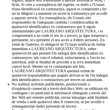
registre, aquest serà responsable d'aportar informació veraç i
lícita. Si com a conseqüència del registre, es dotés a l'Usuari
d'una identificació i/o contrasenya, aquest es compromet a fer
un ús diligent i a mantenir en secret la contrasenya per accedir
a aquests serveis. En conseqüència, els Usuaris són
responsables de l'adequada custòdia i confidencialitat de
qualssevol identificadors i/o contrasenyes que li siguin
subministrades per LAUREANO ARQUITECTURA, i es
comprometen a no cedir el seu ús a tercers, ja sigui temporal o
permanent, ni a permetre el seu accés a d'altres persones. En
virtut de l'anterior, és obligació de l'Usuari notificar de forma
immediata a LAUREANO ARQUITECTURA, sobre
qualsevol fet que permeti l'ús indegut dels identificadors i/o
contrasenyes, tals com el robatori, extraviament, o l'accés no
autoritzat, amb la finalitat de procedir a la seva immediata
cancel·lació. Mentre no es comuniquin tals fets,
LAUREANO ARQUITECTURA quedarà eximit de
qualsevol responsabilitat que pogués derivar-se de l'ús indegut
dels identificadors o contrasenyes per tercers no autoritzats.
No realitzar activitats publicitàries, promocionals o
d'explotació comercial a través dels llocs Web, no utilitzant els
continguts i en particular la informació obtinguda a través del
lloc Web per remetre publicitat, enviar missatges amb finalitats
de venda o amb qualsevol altra fi comercial, ni per recollir o
emmagatzemar dades personals de tercers.