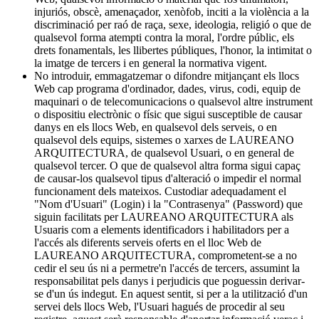
injuriós, obscè, amenaçador, xenòfob, inciti a la violència a la
discriminació per raó de raça, sexe, ideologia, religió o que de
qualsevol forma atempti contra la moral, l'ordre públic, els
drets fonamentals, les llibertes públiques, l'honor, la intimitat o
la imatge de tercers i en general la normativa vigent.
No introduir, emmagatzemar o difondre mitjançant els llocs
Web cap programa d'ordinador, dades, virus, codi, equip de
maquinari o de telecomunicacions o qualsevol altre instrument
o dispositiu electrònic o físic que sigui susceptible de causar
danys en els llocs Web, en qualsevol dels serveis, o en
qualsevol dels equips, sistemes o xarxes de LAUREANO
ARQUITECTURA, de qualsevol Usuari, o en general de
qualsevol tercer. O que de qualsevol altra forma sigui capaç
de causar-los qualsevol tipus d'alteració o impedir el normal
funcionament dels mateixos. Custodiar adequadament el
"Nom d'Usuari" (Login) i la "Contrasenya" (Password) que
siguin facilitats per LAUREANO ARQUITECTURA als
Usuaris com a elements identificadors i habilitadors per a
l'accés als diferents serveis oferts en el lloc Web de
LAUREANO ARQUITECTURA, comprometent-se a no
cedir el seu ús ni a permetre'n l'accés de tercers, assumint la
responsabilitat pels danys i perjudicis que poguessin derivar-
se d'un ús indegut. En aquest sentit, si per a la utilització d'un
servei dels llocs Web, l'Usuari hagués de procedir al seu