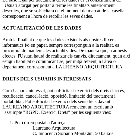
l'Usuari atorgat per portar a terme les finalitats anteriorment
descrites, que se sol·licitarà en el moment de marcat de la casella
corresponent a l'hora de recollir les seves dades.
ACTUALITZACIÓ DE LES DADES
Amb la finalitat de que les dades existents als nostres fitxers,
informàtics i/o en paper, sempre corresponguin a la realitat, es
procurarà de mantenir-les actualitzades. De manera que, a aquests
efectes, l'Usuari haurà de realitzar els canvis, directament, quan així
estigui habilitat o comunicant-se, per mitjà fefaent, a l'àrea o
departament corresponent a LAUREANO ARQUITECTURA
DRETS DELS USUARIS INTERESSATS
Com Usuari-Interessat, pot sol·licitar l'exercici dels drets d'accés,
rectificació, cancel·lació, oposició, limitació del tractament i
portabilitat. Pot sol·licitar l'exercici dels seus drets davant
LAUREANO ARQUITECTURA remetent un escrit amb
l'assumpte "RGPD. Exercici Drets" per les següents vies:
Per correu postal a l'adreça:
Laureano Arquitectura
C. Innocenci Soriano Montagut, 50 baixos