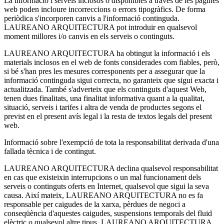
La informació i serveis inclosos o disponibles a través de les pàgines
web poden incloure incorreccions o errors tipogràfics. De forma
periòdica s'incorporen canvis a l'informació continguda.
LAUREANO ARQUITECTURA pot introduir en qualsevol
moment millores i/o canvis en els serveis o continguts.
LAUREANO ARQUITECTURA ha obtingut la informació i els
materials inclosos en el web de fonts considerades com fiables, però,
si bé s'han pres les mesures corresponents per a assegurar que la
informació continguda sigui correcta, no garanteix que sigui exacta i
actualitzada. També s'adverteix que els continguts d'aquest Web,
tenen dues finalitats, una finalitat informativa quant a la qualitat,
situació, serveis i tarifes i altra de venda de productes segons el
previst en el present avís legal i la resta de textos legals del present
web.
Informació sobre l'exempció de tota la responsabilitat derivada d'una
fallada tècnica i de contingut.
LAUREANO ARQUITECTURA declina qualsevol responsabilitat
en cas que existeixin interrupcions o un mal funcionament dels
serveis o continguts oferts en Internet, qualsevol que sigui la seva
causa. Així mateix, LAUREANO ARQUITECTURA no es fa
responsable per caigudes de la xarxa, pèrdues de negoci a
conseqüència d'aquestes caigudes, suspensions temporals del fluid
elèctric o qualsevol altre tipus. LAUREANO ARQUITECTURA