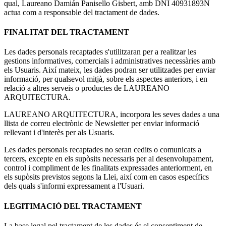
qual, Laureano Damián Panisello Gisbert, amb DNI 40931893N
actua com a responsable del tractament de dades.
FINALITAT DEL TRACTAMENT
Les dades personals recaptades s'utilitzaran per a realitzar les
gestions informatives, comercials i administratives necessàries amb
els Usuaris. Així mateix, les dades podran ser utilitzades per enviar
informació, per qualsevol mitjà, sobre els aspectes anteriors, i en
relació a altres serveis o productes de LAUREANO
ARQUITECTURA.
LAUREANO ARQUITECTURA, incorpora les seves dades a una
llista de correu electrònic de Newsletter per enviar informació
rellevant i d'interès per als Usuaris.
Les dades personals recaptades no seran cedits o comunicats a
tercers, excepte en els supòsits necessaris per al desenvolupament,
control i compliment de les finalitats expressades anteriorment, en
els supòsits previstos segons la Llei, així com en casos específics
dels quals s'informi expressament a l'Usuari.
LEGITIMACIÓ DEL TRACTAMENT
La base legal pel tractament de les dades és el consentiment de