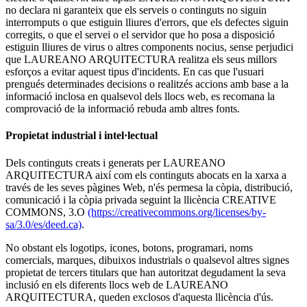
no declara ni garanteix que els serveis o continguts no siguin
interromputs o que estiguin lliures d'errors, que els defectes siguin
corregits, o que el servei o el servidor que ho posa a disposició
estiguin lliures de virus o altres components nocius, sense perjudici
que LAUREANO ARQUITECTURA realitza els seus millors
esforços a evitar aquest tipus d'incidents. En cas que l'usuari
prengués determinades decisions o realitzés accions amb base a la
informació inclosa en qualsevol dels llocs web, es recomana la
comprovació de la informació rebuda amb altres fonts.
Propietat industrial i intel·lectual
Dels continguts creats i generats per LAUREANO
ARQUITECTURA així com els continguts abocats en la xarxa a
través de les seves pàgines Web, n'és permesa la còpia, distribució,
comunicació i la còpia privada seguint la llicència CREATIVE
COMMONS, 3.O
(https://creativecommons.org/licenses/by-
sa/3.0/es/deed.ca)
.
No obstant els logotips, icones, botons, programari, noms
comercials, marques, dibuixos industrials o qualsevol altres signes
propietat de tercers titulars que han autoritzat degudament la seva
inclusió en els diferents llocs web de LAUREANO
ARQUITECTURA, queden exclosos d'aquesta llicència d'ús.