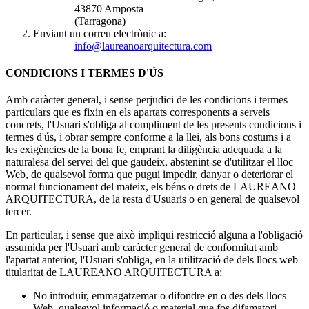
43870 Amposta
(Tarragona)
Enviant un correu electrònic a:
info@laureanoarquitectura.com
CONDICIONS I TERMES D'ÚS
Amb caràcter general, i sense perjudici de les condicions i termes
particulars que es fixin en els apartats corresponents a serveis
concrets, l'Usuari s'obliga al compliment de les presents condicions i
termes d'ús, i obrar sempre conforme a la llei, als bons costums i a
les exigències de la bona fe, emprant la diligència adequada a la
naturalesa del servei del que gaudeix, abstenint-se d'utilitzar el lloc
Web, de qualsevol forma que pugui impedir, danyar o deteriorar el
normal funcionament del mateix, els béns o drets de LAUREANO
ARQUITECTURA, de la resta d'Usuaris o en general de qualsevol
tercer.
En particular, i sense que això impliqui restricció alguna a l'obligació
assumida per l'Usuari amb caràcter general de conformitat amb
l'apartat anterior, l'Usuari s'obliga, en la utilització de dels llocs web
titularitat de LAUREANO ARQUITECTURA a:
No introduir, emmagatzemar o difondre en o des dels llocs
Web, qualsevol informació o material que fos difamatori,